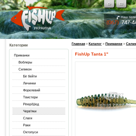
Наш тел
Главная
»
Каталог
»
Приманки
»
Сили
Категории
FishUp Tanta 1"
Приманки
Воблеры
Силикон
Біг бейти
Личинки
Форелевий
Твистери
Ріпер/Шед
Черв'яки
Слаги
Раки
Октопуси