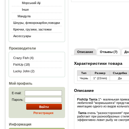
Морський Aji
Інше
Мандула
Шнуры, флюорокарбон,поводки
Крючки, грузики, застежки
Аксессуары
Производители
Описание
Отзывы (7)
До
Crazy Fish (4)
Характеристики товара
FishUp (18)
Lucky John (2)
Тип
Размер
Съедобка
Червь
1" (22mm)
Да
Мой профиль
Описание
E-mail:
FishUp Tanta
1"- маленькая прима
Пароль:
любителей "мормышинга" предста
имитацию одного из видов кольчат
Регистрация
Tanta
очень "разносторонняя" при
работает при разнообразных стил
эффективно ловит рыбу не смотря 
Информация