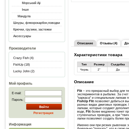
Морський Aji
Інше
Мандула
Шнуры, флюорокарбон,поводки
Крючки, грузики, застежки
Аксессуары
Описание
Отзывы (4)
До
Производители
Характеристики товара
Crazy Fish (4)
FishUp (18)
Тип
Размер
Съедобка
Червь
2"
Да
Lucky John (2)
Описание
Мой профиль
Flit
– это прекрасный выбор для тех
E-mail:
экспериментов в рыбалке. За счет
"каркаса" и специальным лапкам 
Пароль:
FishUp Flit
позволяет добиться в
разных видах джиговых проводок.
лапкам, которые создают дополни
воде,
Flit
более медленно тонет п
Регистрация
ступенчатых проводок, а при "твич
лапки позволяют создать более пр
Информация
Именно они при резких рывочках 
буквально "порхать", что в свою о