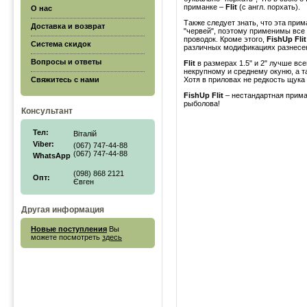
приманке –
Flit
(с англ. порхать).
О нас
Также следует знать, что эта прим
Доставка и возврат
"червей", поэтому применимы все
проводок. Кроме этого,
FishUp Flit
Система скидок
различных модификациях разнесе
Вопросы и ответы
Flit
в размерах 1.5" и 2" лучше все
некрупному и среднему окуню, а 
Свяжитесь с нами
Хотя в приловах не редкость щука 
FishUp Flit
– нестандартная прима
рыболова!
Консультант
Тел:
Віталій
Viber:
(067) 747-44-88
(067) 747-44-88
WhatsApp
(098) 868 2121
Опт:
Євген
Другая информация
Новые поступления
Вы
можете посмотреть
здесь