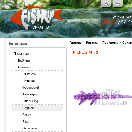
Наш тел
Главная
»
Каталог
»
Приманки
»
Сили
Категории
FishUp Flit 2"
Приманки
Воблеры
Силикон
Біг бейти
Личинки
Форелевий
Твистери
Ріпер/Шед
Черв'яки
Слаги
Раки
Октопуси