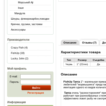
Морський Aji
Інше
Мандула
Шнуры, флюорокарбон,поводки
Крючки, грузики, застежки
Аксессуары
Производители
Описание
Отзывы (7)
До
Crazy Fish (4)
Характеристики товара
FishUp (18)
Lucky John (2)
Тип
Размер
Съедобка
Червь
1" (22mm)
Да
Мой профиль
Описание
E-mail:
FishUp Tanta
1"- маленькая прима
Пароль:
любителей "мормышинга" предста
имитацию одного из видов кольчат
Регистрация
Tanta
очень "разносторонняя" при
работает при разнообразных стил
эффективно ловит рыбу не смотря 
Информация