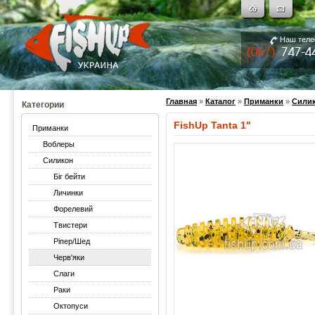
Наш тел
Главная
»
Каталог
»
Приманки
»
Сили
Категории
FishUp Tanta 1"
Приманки
Воблеры
Силикон
Біг бейти
Личинки
Форелевий
Твистери
Ріпер/Шед
Черв'яки
Слаги
Раки
Октопуси