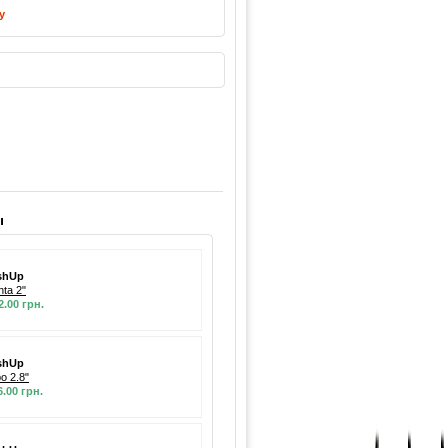
у
ы
shUp
nta 2"
2.00 грн.
shUp
po 2.8"
6.00 грн.