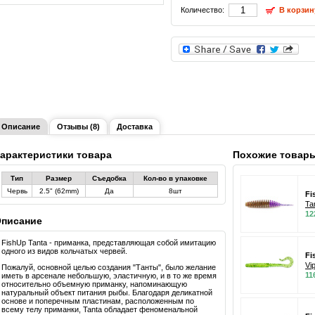
Количество:
В корзин
Описание
Отзывы (8)
Доставка
арактеристики товара
Похожие товар
Тип
Размер
Съедобка
Кол-во в упаковке
Червь
2.5" (62mm)
Да
8шт
Fi
Ta
12
писание
FishUp Tanta - приманка, представляющая собой имитацию
одного из видов кольчатых червей.
Fi
Vi
Пожалуй, основной целью создания "Танты", было желание
11
иметь в арсенале небольшую, эластичную, и в то же время
относительно объемную приманку, напоминающую
натуральный объект питания рыбы. Благодаря деликатной
основе и поперечным пластинам, расположенным по
всему телу приманки, Tanta обладает феноменальной