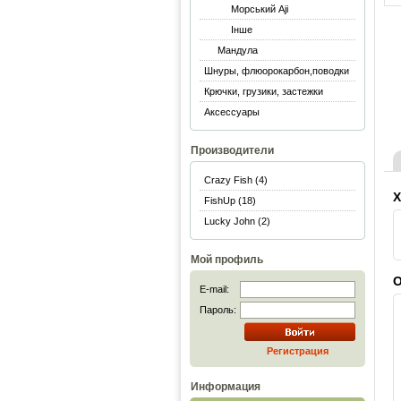
Морський Aji
Інше
Мандула
Шнуры, флюорокарбон,поводки
Крючки, грузики, застежки
Аксессуары
Производители
Crazy Fish (4)
Х
FishUp (18)
Lucky John (2)
Мой профиль
О
E-mail:
Пароль:
Регистрация
Информация