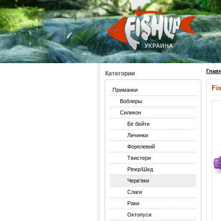
Глав
Категории
Fi
Приманки
Воблеры
Силикон
Біг бейти
Личинки
Форелевий
Твистери
Ріпер/Шед
Черв'яки
Слаги
Раки
Октопуси