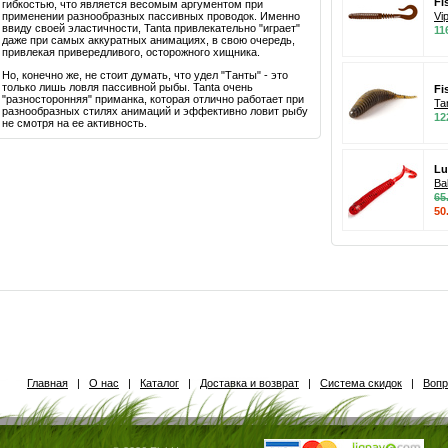
Fi
гибкостью, что является весомым аргументом при
применении разнообразных пассивных проводок. Именно
Vi
ввиду своей эластичности, Tanta привлекательно "играет"
11
даже при самых аккуратных анимациях, в свою очередь,
привлекая привередливого, осторожного хищника.
Но, конечно же, не стоит думать, что удел "Танты" - это
только лишь ловля пассивной рыбы. Tanta очень
Fi
"разносторонняя" приманка, которая отлично работает при
Ta
разнообразных стилях анимаций и эффективно ловит рыбу
12
не смотря на ее активность.
Lu
Bal
65
50
Главная
|
О нас
|
Каталог
|
Доставка и возврат
|
Система скидок
|
Вопр