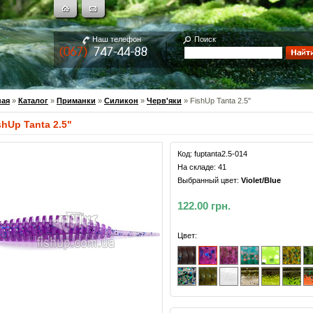
Наш телефон
Поиск
ная
»
Каталог
»
Приманки
»
Силикон
»
Черв'яки
» FishUp Tanta 2.5"
shUp Tanta 2.5"
Код:
fuptanta2.5-014
На складе:
41
Выбранный цвет:
Violet/Blue
122.00 грн.
Цвет: