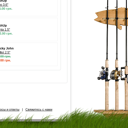
shUp
po 3.6"
6.00 грн.
shUp
nta 1.5"
2.00 грн.
cky John
list 2.5"
.00 грн.
.00 грн.
осы и ответы
|
Свяжитесь с нами