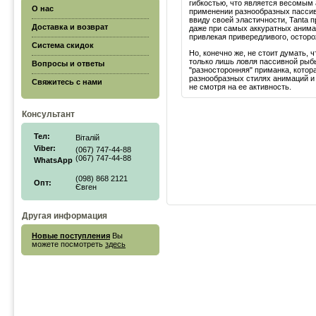
гибкостью, что является весомым
О нас
применении разнообразных пасси
ввиду своей эластичности, Tanta п
Доставка и возврат
даже при самых аккуратных анима
привлекая привередливого, осторо
Система скидок
Но, конечно же, не стоит думать, ч
только лишь ловля пассивной рыбы
Вопросы и ответы
"разносторонняя" приманка, котор
разнообразных стилях анимаций и
Свяжитесь с нами
не смотря на ее активность.
Консультант
Тел:
Віталій
Viber:
(067) 747-44-88
(067) 747-44-88
WhatsApp
(098) 868 2121
Опт:
Євген
Другая информация
Новые поступления
Вы
можете посмотреть
здесь