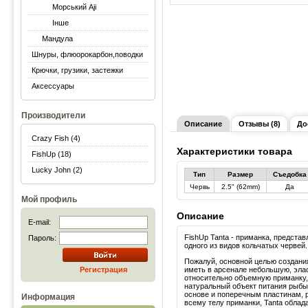
Морський Aji
Інше
Мандула
Шнуры, флюорокарбон,поводки
Крючки, грузики, застежки
Аксессуары
Производители
Описание
Отзывы (8)
До
Crazy Fish (4)
Характеристики товара
FishUp (18)
Lucky John (2)
Тип
Размер
Съедобка
Червь
2.5" (62mm)
Да
Мой профиль
Описание
E-mail:
FishUp Tanta - приманка, предст
Пароль:
одного из видов кольчатых червей.
Пожалуй, основной целью создани
Регистрация
иметь в арсенале небольшую, элас
относительно объемную приманк
натуральный объект питания рыбы
основе и поперечным пластинам,
Информация
всему телу приманки, Tanta обла