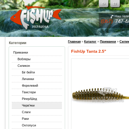
Наш тел
Главная
»
Каталог
»
Приманки
»
Сили
Категории
FishUp Tanta 2.5"
Приманки
Воблеры
Силикон
Біг бейти
Личинки
Форелевий
Твистери
Ріпер/Шед
Черв'яки
Слаги
Раки
Октопуси