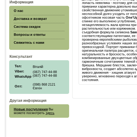
Информация
лопасть невелика - поэтому для с
приманки характерна довольно выс
свойственная движению утомивше
О нас
неспособной долго уходить от пог
офсетником носовая часть
One'U
Доставка и возврат
спинке его выполнено углубление
незацепляемость жала крючка при 
Система скидок
растительностью или коряжником.
съедобная формула силикона
Saw
Вопросы и ответы
соответствующими патентами, ее
проверена европейскими рыболов
Свяжитесь с нами
разнообразных условиях наших во
превосходной. Портрет приманки-
оригинальная палитра расцветок,
натуральность и броскость, особ
Консультант
комбинированные двухцветные об
гармоничным сочетанием темной с
брюшка. Мерцание блесток, заклю
Тел:
Віталій
виброхвоста, создает абсолютно 
Viber:
(067) 747-44-88
живого движения - хищник атакует
(067) 747-44-88
уверенно, мгновенно переходя к а
WhatsApp
состояния.
(098) 868 2121
Опт:
Євген
Другая информация
Новые поступления
Вы
можете посмотреть
здесь