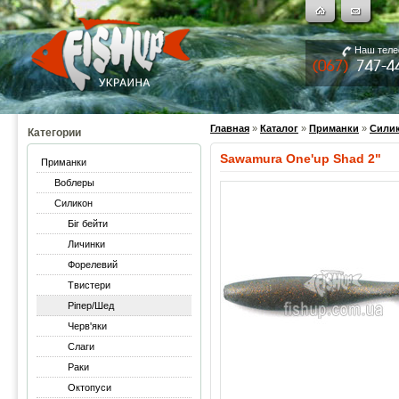
Наш тел
Главная
»
Каталог
»
Приманки
»
Сили
Категории
Sawamura One'up Shad 2"
Приманки
Воблеры
Силикон
Біг бейти
Личинки
Форелевий
Твистери
Ріпер/Шед
Черв'яки
Слаги
Раки
Октопуси