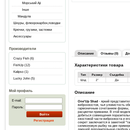
Морський Aji
Інше
Мандула
Шнуры, флюорокарбон,поводки
Крючки, грузики, застежки
Аксессуары
Производители
Описание
Отзывы (0)
До
Crazy Fish (6)
Характеристики товара
FishUp (12)
Kalipso (1)
Тип
Размер
Съедобка
Lucky John (5)
Шэд
2"
Да
Мой профиль
Описание
E-mail:
One'Up Shad
- яркий представите
виброхвостов, чья уловистость о
Пароль:
гармоничным сочетанием формы, 
расцветки приманки. В этой модел
добиться совмещения поразитель
хвостовой части виброхвоста и ег
Регистрация
секрет заключается в заметной "т
силиконовую рыбку на две пример
дающей дополнительную свободу е