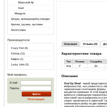
Морський Aji
Інше
Мандула
Шнуры, флюорокарбон,поводки
Крючки, грузики, застежки
Аксессуары
Производители
Описание
Отзывы (0)
До
Crazy Fish (6)
Характеристики товара
FishUp (12)
Kalipso (1)
Тип
Размер
Съедобка
Lucky John (5)
Шэд
2"
Да
Мой профиль
Описание
E-mail:
One'Up Shad
- яркий представите
виброхвостов, чья уловистость о
Пароль:
гармоничным сочетанием формы, 
расцветки приманки. В этой модел
добиться совмещения поразитель
хвостовой части виброхвоста и ег
Регистрация
секрет заключается в заметной "т
силиконовую рыбку на две пример
дающей дополнительную свободу е