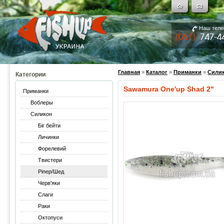
Наш тел
Главная
»
Каталог
»
Приманки
»
Сили
Категории
Sawamura One'up Shad 2"
Приманки
Воблеры
Силикон
Біг бейти
Личинки
Форелевий
Твистери
Ріпер/Шед
Черв'яки
Слаги
Раки
Октопуси