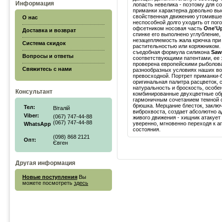
Информация
лопасть невелика - поэтому для с
приманки характерна довольно выс
свойственная движению утомивше
О нас
неспособной долго уходить от пог
офсетником носовая часть
One'U
Доставка и возврат
спинке его выполнено углубление
незацепляемость жала крючка при 
Система скидок
растительностью или коряжником.
съедобная формула силикона
Saw
Вопросы и ответы
соответствующими патентами, ее
проверена европейскими рыболов
Свяжитесь с нами
разнообразных условиях наших во
превосходной. Портрет приманки-
оригинальная палитра расцветок,
натуральность и броскость, особ
Консультант
комбинированные двухцветные об
гармоничным сочетанием темной с
брюшка. Мерцание блесток, заклю
Тел:
Віталій
виброхвоста, создает абсолютно 
Viber:
(067) 747-44-88
живого движения - хищник атакует
(067) 747-44-88
уверенно, мгновенно переходя к а
WhatsApp
состояния.
(098) 868 2121
Опт:
Євген
Другая информация
Новые поступления
Вы
можете посмотреть
здесь