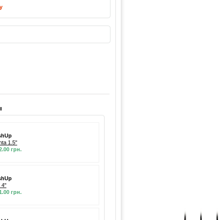
у
ы
shUp
nta 1.5"
2.00 грн.
shUp
t 4"
1.00 грн.