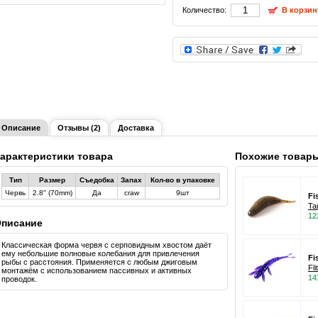
Количество:
В корзин
Описание
Отзывы (2)
Доставка
арактеристики товара
Похожие товар
Тип
Размер
Съедобка
Запах
Кол-во в упаковке
Червь
2.8" (70mm)
Да
craw
9шт
Fi
Ta
12
писание
Классическая форма червя с серповидным хвостом даёт
ему небольшие волновые колебания для привлечения
Fi
рыбы с расстояния. Применяется с любым джиговым
Fli
монтажём с использованием пассивных и активных
14
проводок.