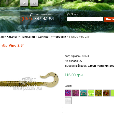
Наш телефон
Поиск
ная
»
Каталог
»
Приманки
»
Силикон
»
Черв'яки
» FishUp Vipo 2.8"
shUp Vipo 2.8"
Код:
fupvipo2.8-074
На складе:
27
Выбранный цвет:
Green Pumpkin Se
116.00 грн.
Цвет: