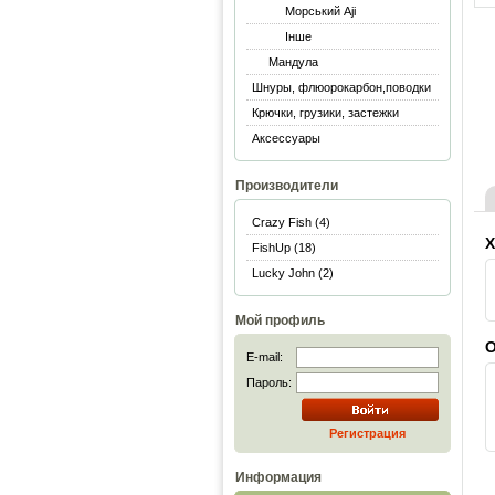
Морський Aji
Інше
Мандула
Шнуры, флюорокарбон,поводки
Крючки, грузики, застежки
Аксессуары
Производители
Crazy Fish (4)
Х
FishUp (18)
Lucky John (2)
Мой профиль
О
E-mail:
Пароль:
Регистрация
Информация