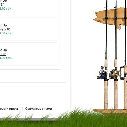
shUp
t 3"
2.00 грн.
shUp
aly 2.8"
6.00 грн.
shUp
t 1.5"
3.00 грн.
осы и ответы
|
Свяжитесь с нами