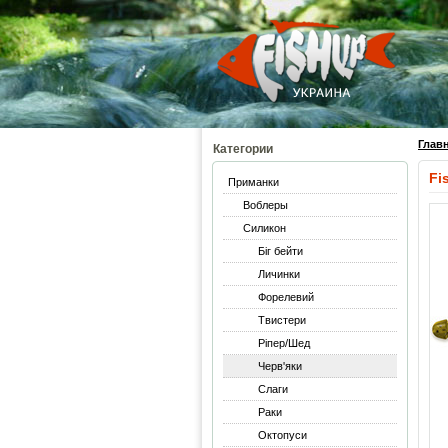
Глав
Категории
Fi
Приманки
Воблеры
Силикон
Біг бейти
Личинки
Форелевий
Твистери
Ріпер/Шед
Черв'яки
Слаги
Раки
Октопуси