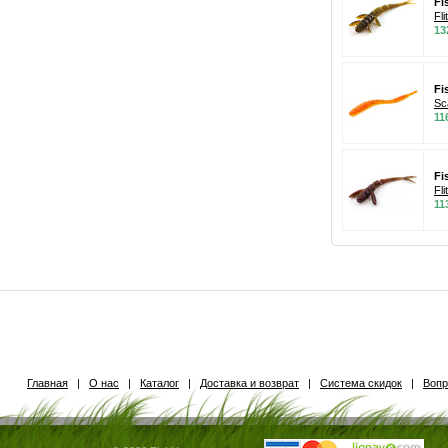
Fi
Fli
13
Fi
Sc
11
Fi
Fli
11
Главная
|
О нас
|
Каталог
|
Доставка и возврат
|
Система скидок
|
Вопр