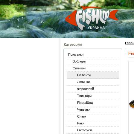
Глав
Категории
Fi
Приманки
Воблеры
Силикон
Біг бейти
Личинки
Форелевий
Твистери
Ріпер/Шед
Черв'яки
Слаги
Раки
Октопуси