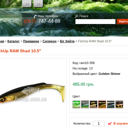
Наш телефон
Поиск
ная
»
Каталог
»
Приманки
»
Силикон
»
Біг бейти
» FishUp RAM Shad 10.5"
shUp RAM Shad 10.5"
Код:
ram10-358
На складе:
13
Выбранный цвет:
Golden Shiner
485.00 грн.
Цвет:
Количество:
В корзин