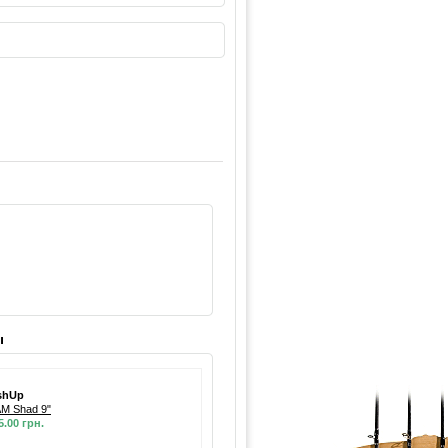
ы
shUp
M Shad 9"
5.00 грн.