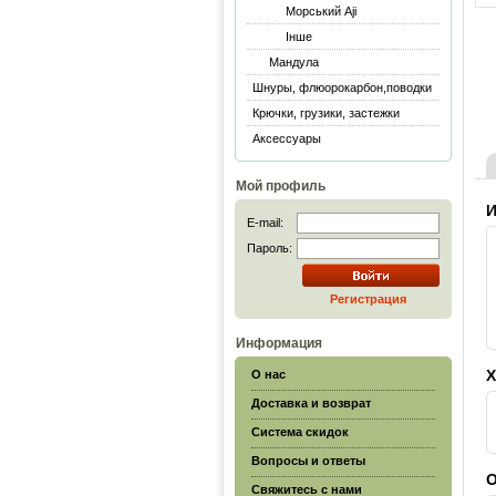
Морський Aji
Інше
Мандула
Шнуры, флюорокарбон,поводки
Крючки, грузики, застежки
Аксессуары
Мой профиль
И
E-mail:
Пароль:
Регистрация
Информация
Х
О нас
Доставка и возврат
Система скидок
Вопросы и ответы
О
Свяжитесь с нами