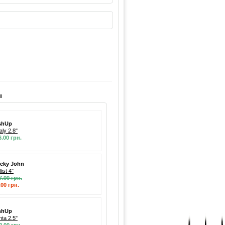
ы
shUp
aly 2.8"
6.00 грн.
cky John
list 4"
7.00 грн.
.00 грн.
shUp
nta 2.5"