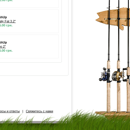
2.00 грн.
shUp
aly Fat 3.2"
6.00 грн.
shUp
po 2"
6.00 грн.
осы и ответы
|
Свяжитесь с нами