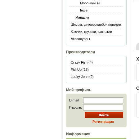
Морський Aji
Інше
Мандула
Шнуры, флюорокарбон,поводки
Крючки, грузики, застежки
Аксессуары
Производители
Х
Crazy Fish (4)
FishUp (18)
Lucky John (2)
О
Мой профиль
E-mail:
Пароль:
Регистрация
Информация