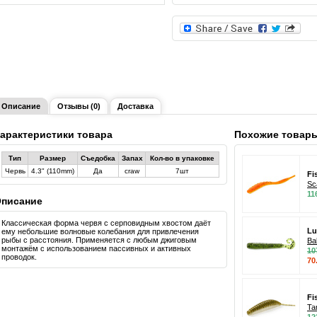
Описание
Отзывы (0)
Доставка
арактеристики товара
Похожие товар
Тип
Размер
Съедобка
Запах
Кол-во в упаковке
Червь
4.3" (110mm)
Да
craw
7шт
Fi
Sc
11
писание
Классическая форма червя с серповидным хвостом даёт
Lu
ему небольшие волновые колебания для привлечения
рыбы с расстояния. Применяется с любым джиговым
Bal
монтажём с использованием пассивных и активных
10
проводок.
70
Fi
Ta