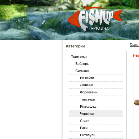
Глав
Категории
Fi
Приманки
Воблеры
Силикон
Біг бейти
Личинки
Форелевий
Твистери
Ріпер/Шед
Черв'яки
Слаги
Раки
Октопуси