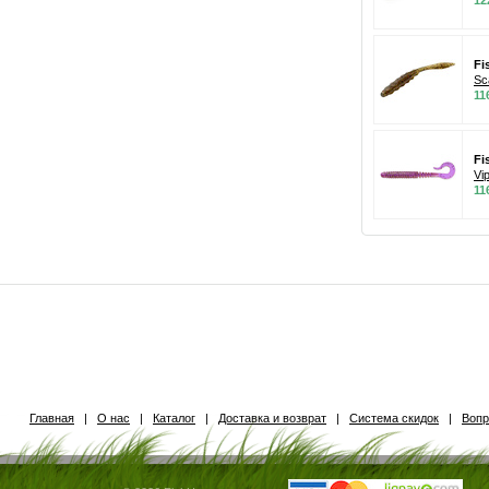
12
Fi
Sc
11
Fi
Vi
11
Главная
|
О нас
|
Каталог
|
Доставка и возврат
|
Система скидок
|
Вопр