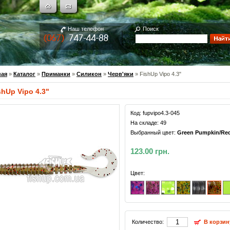
Наш телефон
Поиск
ная
»
Каталог
»
Приманки
»
Силикон
»
Черв'яки
» FishUp Vipo 4.3"
shUp Vipo 4.3"
Код:
fupvipo4.3-045
На складе:
49
Выбранный цвет:
Green Pumpkin/Red
123.00 грн.
Цвет:
Количество:
В корзин