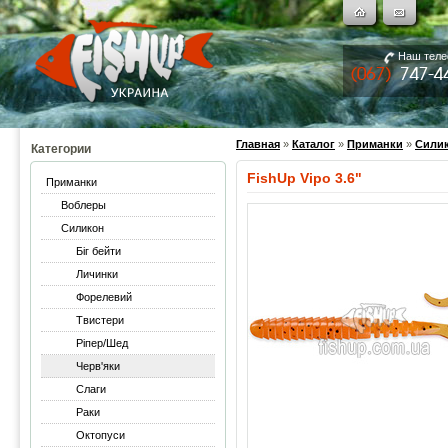
Наш тел
Главная
»
Каталог
»
Приманки
»
Сили
Категории
FishUp Vipo 3.6"
Приманки
Воблеры
Силикон
Біг бейти
Личинки
Форелевий
Твистери
Ріпер/Шед
Черв'яки
Слаги
Раки
Октопуси