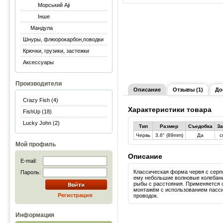
Морський Aji
Інше
Мандула
Шнуры, флюорокарбон,поводки
Крючки, грузики, застежки
Аксессуары
Производители
Описание
Отзывы (1)
До
Crazy Fish (4)
Характеристики товара
FishUp (18)
Lucky John (2)
Тип
Размер
Съедобка
За
Червь
3.6" (89mm)
Да
c
Мой профиль
Описание
E-mail:
Классическая форма червя с серп
Пароль:
ему небольшие волновые колебан
рыбы с расстояния. Применяется
монтажём с использованием пасс
Регистрация
проводок.
Информация