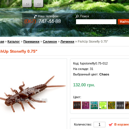
Наш телефон
Поиск
ная
»
Каталог
»
Приманки
»
Силикон
»
Личинки
» FishUp Stonefly 0.75"
shUp Stonefly 0.75"
Код:
fupstonefly0.75-012
На складе:
31
Выбранный цвет:
Chaos
132.00 грн.
Цвет:
Количество:
В корзин