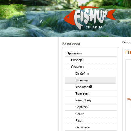
Глав
Категории
Fi
Приманки
Воблеры
Силикон
Біг бейти
Личинки
Форелевий
Твистери
Ріпер/Шед
Черв'яки
Слаги
Раки
Октопуси