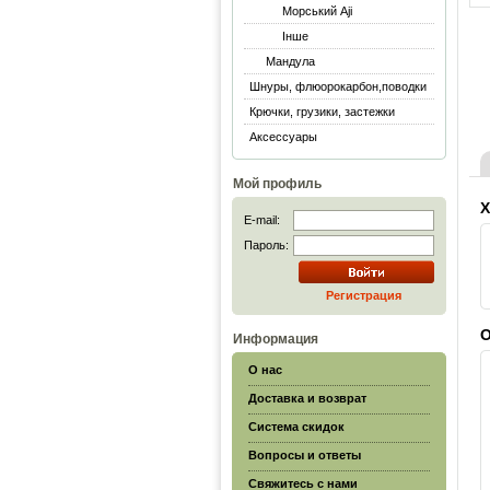
Морський Aji
Інше
Мандула
Шнуры, флюорокарбон,поводки
Крючки, грузики, застежки
Аксессуары
Мой профиль
Х
E-mail:
Пароль:
Регистрация
О
Информация
О нас
Доставка и возврат
Система скидок
Вопросы и ответы
Свяжитесь с нами