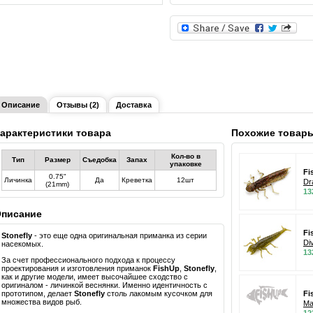
Описание
Отзывы (2)
Доставка
арактеристики товара
Похожие товар
Кол-во в
Тип
Размер
Съедобка
Запах
упаковке
Fi
0.75"
Личинка
Да
Креветка
12шт
Dr
(21mm)
13
писание
Fi
Stonefly
- это еще одна оригинальная приманка из серии
Di
насекомых.
13
За счет профессионального подхода к процессу
проектирования и изготовления приманок
FishUp
,
Stonefly
,
как и другие модели, имеет высочайшее сходство с
оригиналом - личинкой веснянки. Именно идентичность с
прототипом, делает
Stonefly
столь лакомым кусочком для
Fi
множества видов рыб.
Ma