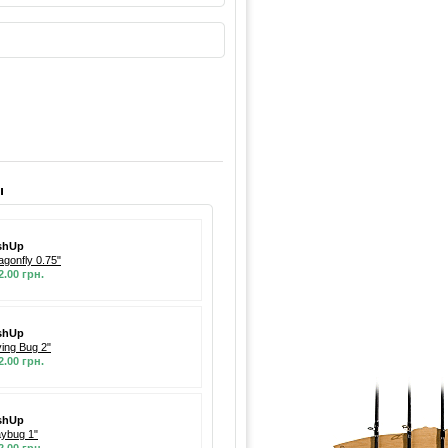
ы
shUp
agonfly 0.75"
2.00 грн.
shUp
ving Bug 2"
2.00 грн.
shUp
ybug 1"