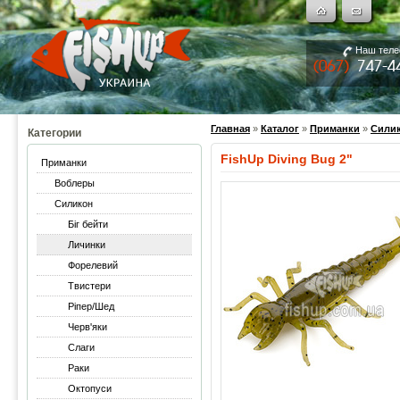
Наш тел
Главная
»
Каталог
»
Приманки
»
Сили
Категории
FishUp Diving Bug 2"
Приманки
Воблеры
Силикон
Біг бейти
Личинки
Форелевий
Твистери
Ріпер/Шед
Черв'яки
Слаги
Раки
Октопуси