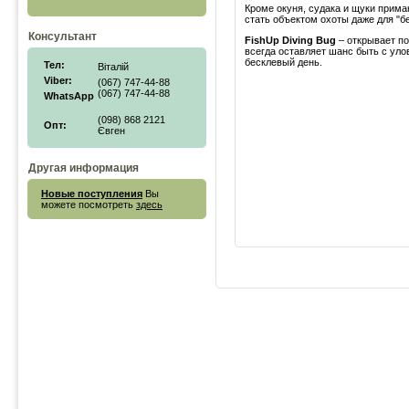
Кроме окуня, судака и щуки прим
стать объектом охоты даже для "б
Консультант
FishUp Diving Bug
– открывает по
всегда оставляет шанс быть с ул
бесклевый день.
Тел:
Віталій
Viber:
(067) 747-44-88
(067) 747-44-88
WhatsApp
(098) 868 2121
Опт:
Євген
Другая информация
Новые поступления
Вы
можете посмотреть
здесь