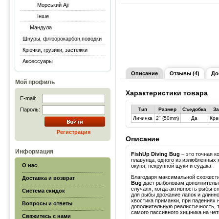
Морський Aji
Інше
Мандула
Шнуры, флюорокарбон,поводки
Крючки, грузики, застежки
Аксессуары
Описание
Отзывы (4)
До
Мой профиль
Характеристики товара
E-mail:
Пароль:
Тип
Размер
Съедобка
За
Личинка
2" (50mm)
Да
Кре
Регистрация
Описание
Информация
FishUp Diving Bug
– это точная к
плавунца, одного из излюбленных
О нас
окуня, некрупной щуки и судака.
Благодаря максимальной схожести
Доставка и возврат
Bug
дает рыболовам дополнитель
случаях, когда активность рыбы с
Система скидок
для рыбы дрожание лапок и длинно
хвостика приманки, при падениях н
Вопросы и ответы
дополнительную реалистичность,
самого пассивного хищника на чет
Свяжитесь с нами