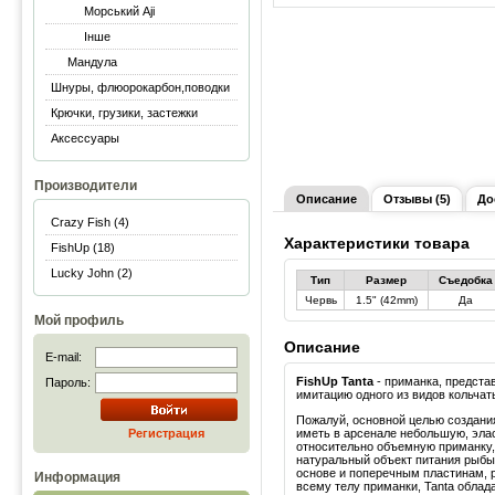
Морський Aji
Інше
Мандула
Шнуры, флюорокарбон,поводки
Крючки, грузики, застежки
Аксессуары
Производители
Описание
Отзывы (5)
До
Crazy Fish (4)
Характеристики товара
FishUp (18)
Lucky John (2)
Тип
Размер
Съедобка
Червь
1.5" (42mm)
Да
Мой профиль
Описание
E-mail:
FishUp Tanta
- приманка, предст
Пароль:
имитацию одного из видов кольчат
Пожалуй, основной целью создания
Регистрация
иметь в арсенале небольшую, элас
относительно объемную приманк
натуральный объект питания рыбы
основе и поперечным пластинам,
Информация
всему телу приманки, Tanta обла