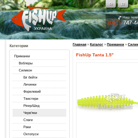
Наш тел
Главная
»
Каталог
»
Приманки
»
Сили
Категории
FishUp Tanta 1.5"
Приманки
Воблеры
Силикон
Біг бейти
Личинки
Форелевий
Твистери
Ріпер/Шед
Черв'яки
Слаги
Раки
Октопуси