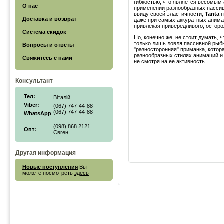
гибкостью, что является весомым
О нас
применении разнообразных пасси
ввиду своей эластичности,
Tanta
п
Доставка и возврат
даже при самых аккуратных анима
привлекая привередливого, осторо
Система скидок
Но, конечно же, не стоит думать, ч
только лишь ловля пассивной рыб
Вопросы и ответы
"разносторонняя" приманка, котор
разнообразных стилях анимаций и
Свяжитесь с нами
не смотря на ее активность.
Консультант
Тел:
Віталій
Viber:
(067) 747-44-88
(067) 747-44-88
WhatsApp
(098) 868 2121
Опт:
Євген
Другая информация
Новые поступления
Вы
можете посмотреть
здесь