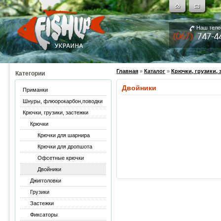
Наш тел
Главная
»
Каталог
»
Крючки, грузики, 
Категории
Двойники
Приманки
Шнуры, флюорокарбон,поводки
Крючки, грузики, застежки
Крючки
Крючки для шарнира
Крючки для дропшота
Офсетные крючки
Двойники
Джигголовки
Грузики
Застежки
Фиксаторы