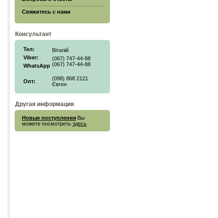
Свяжитесь с нами
Консультант
Тел:
Віталій
Viber:
(067) 747-44-88
(067) 747-44-88
WhatsApp
(098) 868 2121
Опт:
Євген
Другая информация
Новые поступления
Вы
можете посмотреть
здесь