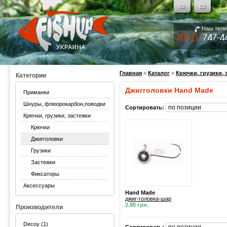
Наш тел
Главная
»
Каталог
»
Крючки, грузики, 
Категории
Джигголовки Hand Made
Приманки
Шнуры, флюорокарбон,поводки
Сортировать:
Крючки, грузики, застежки
Крючки
Джигголовки
Грузики
Застежки
Фиксаторы
Аксессуары
Hand Made
джиг-головка-шар
2.80 грн.
Производители
Decoy (1)