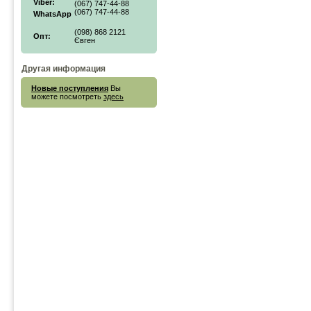
Viber:
(067) 747-44-88
(067) 747-44-88
WhatsApp
(098) 868 2121
Опт:
Євген
Другая информация
Новые поступления
Вы
можете посмотреть
здесь