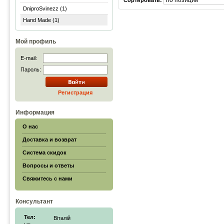
Сортировать:
DniproSvinezz (1)
Hand Made (1)
Мой профиль
E-mail:
Пароль:
Регистрация
Информация
О нас
Доставка и возврат
Система скидок
Вопросы и ответы
Свяжитесь с нами
Консультант
Тел:
Віталій