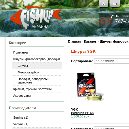
Наш тел
Главная
»
Каталог
»
Шнуры, флюорок
Категории
Шнуры YGK
Приманки
Шнуры, флюорокарбон,поводки
Сортировать:
Шнуры
Флюорокарбон
Поводки, поводковый
материал
Крючки, грузики, застежки
Аксессуары
Производители
YGK
Bornrush PE X8
1 800.00 грн.
Sunline (1)
Varivas (1)