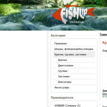
Глав
Категории
Кр
Приманки
Шнуры, флюорокарбон,поводки
Со
Крючки, грузики, застежки
Крючки
Джигголовки
Грузики
Застежки
Фиксаторы
Аксессуары
Sa
Dro
8.5
Производители
439BMR Company (1)