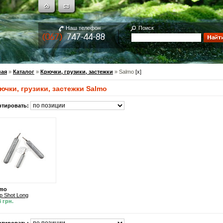
Наш телефон
Поиск
ная
»
Каталог
»
Крючки, грузики, застежки
» Salmo
[x]
ючки, грузики, застежки Salmo
ртировать:
lmo
p Shot Long
4 грн.