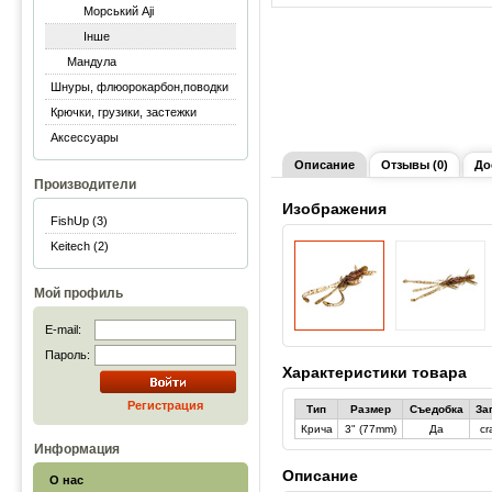
Морський Aji
Інше
Мандула
Шнуры, флюорокарбон,поводки
Крючки, грузики, застежки
Аксессуары
Описание
Отзывы (0)
До
Производители
Изображения
FishUp (3)
Keitech (2)
Мой профиль
E-mail:
Пароль:
Характеристики товара
Регистрация
Тип
Размер
Съедобка
За
Крича
3" (77mm)
Да
cr
Информация
Описание
О нас