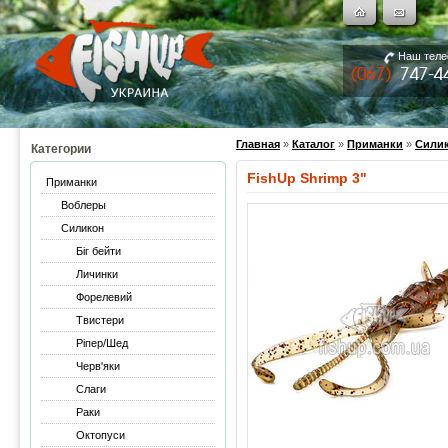
Наш тел
Главная
»
Каталог
»
Приманки
»
Сили
Категории
FishUp Shrimp 3"
Приманки
Воблеры
Силикон
Біг бейти
Личинки
Форелевий
Твистери
Ріпер/Шед
Черв'яки
Слаги
Раки
Октопуси