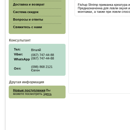
Доставка и возврат
Fishup Shrimp приманка креатура 
Предназначенна для ловли окуня 
монтажах, а также при ловли спос
Система скидок
Вопросы и ответы
Свяжитесь с нами
Консультант
Тел:
Віталій
Viber:
(067) 747-44-88
(067) 747-44-88
WhatsApp
(098) 868 2121
Опт:
Євген
Другая информация
Новые поступления
Вы
можете посмотреть
здесь