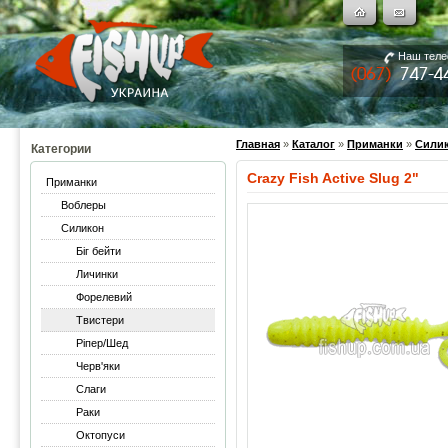
Наш тел
Главная
»
Каталог
»
Приманки
»
Сили
Категории
Crazy Fish Active Slug 2"
Приманки
Воблеры
Силикон
Біг бейти
Личинки
Форелевий
Твистери
Ріпер/Шед
Черв'яки
Слаги
Раки
Октопуси