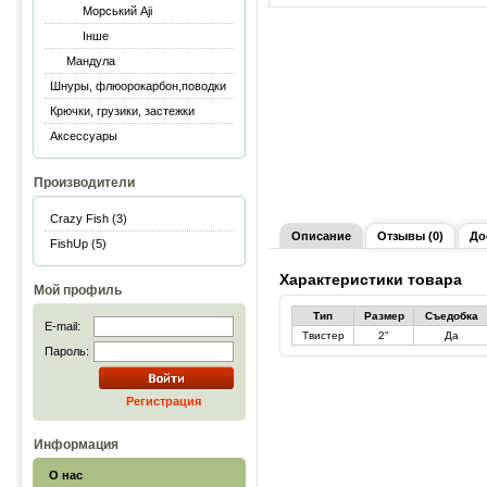
Морський Aji
Інше
Мандула
Шнуры, флюорокарбон,поводки
Крючки, грузики, застежки
Аксессуары
Производители
Crazy Fish (3)
Описание
Отзывы (0)
До
FishUp (5)
Характеристики товара
Мой профиль
Тип
Размер
Съедобка
E-mail:
Твистер
2"
Да
Пароль:
Регистрация
Информация
О нас