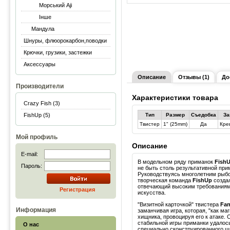
Морський Aji
Інше
Мандула
Шнуры, флюорокарбон,поводки
Крючки, грузики, застежки
Аксессуары
Описание
Отзывы (1)
До
Производители
Характеристики товара
Crazy Fish (3)
FishUp (5)
Тип
Размер
Съедобка
За
Твистер
1" (25mm)
Да
Кре
Мой профиль
Описание
E-mail:
В модельном ряду приманок
Fish
Пароль:
не быть столь результативной прим
Руководствуясь многолетним рыб
творческая команда
FishUp
созда
отвечающий высоким требованиям
Регистрация
искусства.
"Визитной карточкой" твистера
Fan
Информация
заманчивая игра, которая, "как ма
хищника, провоцируя его к атаке.
стабильной игры приманки удалось
О нас
специально сконструированного ши