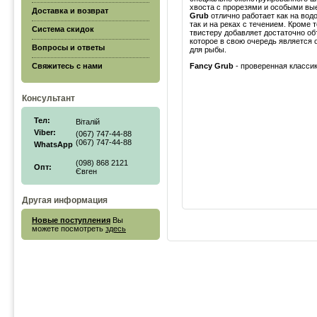
хвоста с прорезями и особыми в
Доставка и возврат
Grub
отлично работает как на водо
так и на реках с течением. Кроме 
Система скидок
твистеру добавляет достаточно об
которое в свою очередь является
Вопросы и ответы
для рыбы.
Свяжитесь с нами
Fancy Grub
- проверенная класси
Консультант
Тел:
Віталій
Viber:
(067) 747-44-88
(067) 747-44-88
WhatsApp
(098) 868 2121
Опт:
Євген
Другая информация
Новые поступления
Вы
можете посмотреть
здесь