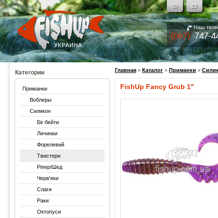
Наш тел
Главная
»
Каталог
»
Приманки
»
Сили
Категории
FishUp Fancy Grub 1"
Приманки
Воблеры
Силикон
Біг бейти
Личинки
Форелевий
Твистери
Ріпер/Шед
Черв'яки
Слаги
Раки
Октопуси